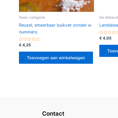
Geen categorie
De lekkers
Reuzel, smeerbaar buikvet zonder e-
Landsbest
nummers
Gewaarde
€
4,05
0
Gewaardeerd
uit
€
4,25
0
5
Toev
uit
5
Toevoegen aan winkelwagen
Contact