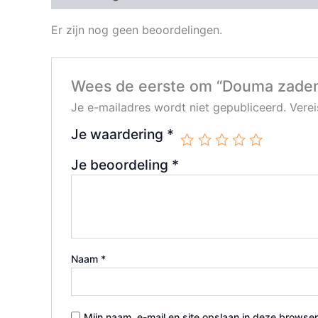
Er zijn nog geen beoordelingen.
Wees de eerste om “Douma zaden
Je e-mailadres wordt niet gepubliceerd.
Vere
Je waardering
*
Je beoordeling
*
Naam
*
Mijn naam, e-mail en site opslaan in deze browser