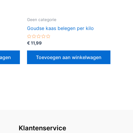
Geen categorie
Goudse kaas belegen per kilo
Gewaardeerd
€
11,99
0
uit
5
wagen
Toevoegen aan winkelwagen
Klantenservice