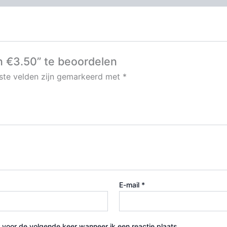
 €3.50” te beoordelen
iste velden zijn gemarkeerd met
*
E-mail
*
 voor de volgende keer wanneer ik een reactie plaats.