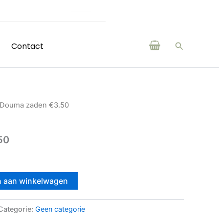
eren en makers uit de regio
Zoeken
Contact
 Douma zaden €3.50
50
 aan winkelwagen
Categorie:
Geen categorie