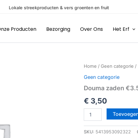
(H)eerlijke producten van bo
nze Producten
Bezorging
Over Ons
Het Erf
Douma
Home
/
Geen categorie
/
zaden
Geen categorie
€3.50
aantal
Douma zaden €3.
€
3,50
Toevoegen
SKU:
5413953092322