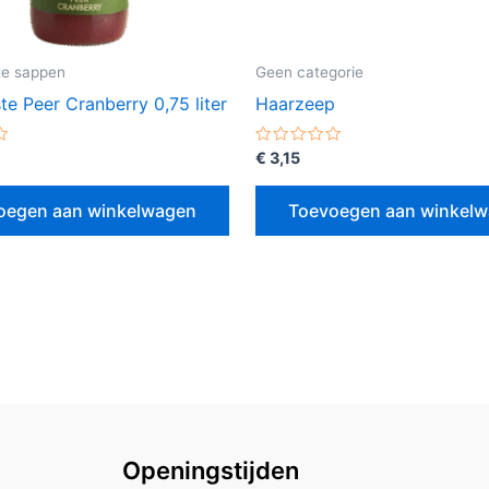
te sappen
Geen categorie
e Peer Cranberry 0,75 liter
Haarzeep
erd
Gewaardeerd
€
3,15
0
uit
5
oegen aan winkelwagen
Toevoegen aan winkel
Openingstijden