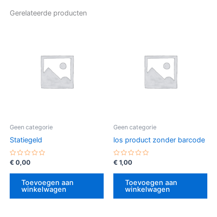
Gerelateerde producten
Geen categorie
Geen categorie
Statiegeld
los product zonder barcode
Gewaardeerd
Gewaardeerd
€
0,00
€
1,00
0
0
uit
uit
5
5
Toevoegen aan
Toevoegen aan
winkelwagen
winkelwagen