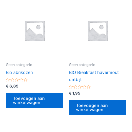
Geen categorie
Geen categorie
Bio abrikozen
BIO Breakfast havermout
ontbijt
Gewaardeerd
€
6,89
0
uit
Gewaardeerd
€
1,95
5
0
Toevoegen aan
uit
winkelwagen
5
Toevoegen aan
winkelwagen