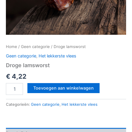
Home
/
Geen categorie
/ Droge lamsworst
Geen categorie
,
Het lekkerste vlees
Droge lamsworst
€
4,22
Toevoegen aan winkelwagen
Categorieën:
Geen categorie
,
Het lekkerste vlees