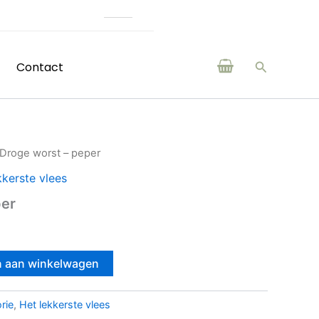
(H)eerlijke producten van boeren en makers uit
Zoeken
Contact
 Droge worst – peper
kkerste vlees
per
 aan winkelwagen
rie
,
Het lekkerste vlees