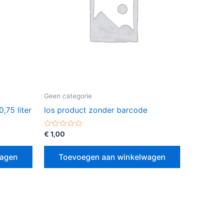
Geen categorie
,75 liter
los product zonder barcode
Gewaardeerd
€
1,00
0
uit
5
wagen
Toevoegen aan winkelwagen