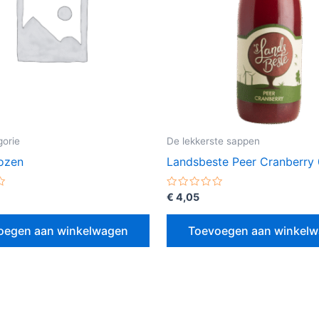
orie
De lekkerste sappen
kozen
Landsbeste Peer Cranberry 0
erd
Gewaardeerd
€
4,05
0
uit
5
oegen aan winkelwagen
Toevoegen aan winkel