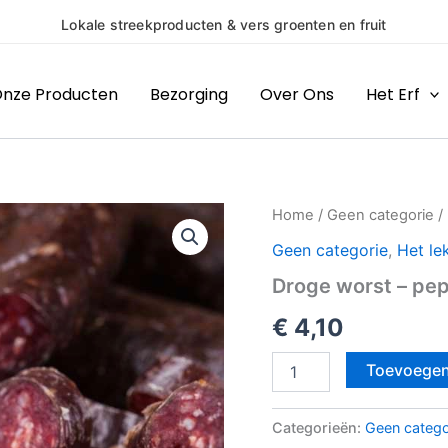
roducten & vers groenten en fruit
nze Producten
Bezorging
Over Ons
Het Erf
Droge
Home
/
Geen categorie
/
worst
Geen categorie
,
Het le
–
peper
Droge worst – pe
aantal
€
4,10
Toevoegen
Categorieën:
Geen catego