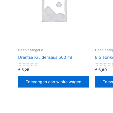
Geen categorie
Geen categ
Drentse Kruidensaus 500 ml
Bio abri
Gewaardeerd
Gewaarde
€
5,25
€
6,89
0
0
uit
uit
5
5
Toevoegen aan winkelwagen
Toev