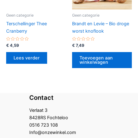
Geen categorie
Geen categorie
Terschellinger Thee
Brandt en Levie – Bio droge
Cranberry
worst knoflook
Gewaardeerd
Gewaardeerd
€
4,59
€
7,49
0
0
uit
uit
5
5
Lees verder
Toevoegen aan
winkelwagen
Contact
Verlaat 3
8428RS Fochteloo
0516 723 108
Info@onzewinkel.com