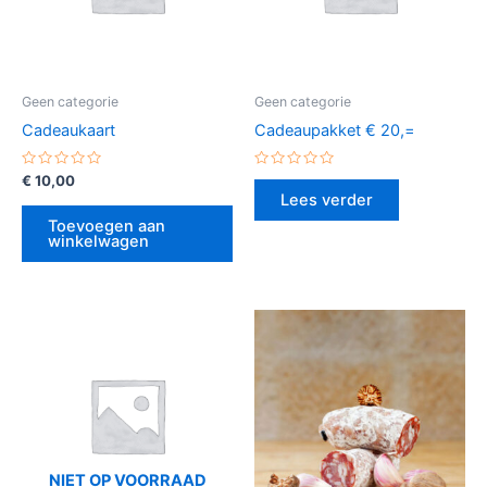
Geen categorie
Geen categorie
Cadeaukaart
Cadeaupakket € 20,=
Gewaardeerd
Gewaardeerd
€
10,00
0
0
Lees verder
uit
uit
5
5
Toevoegen aan
winkelwagen
NIET OP VOORRAAD