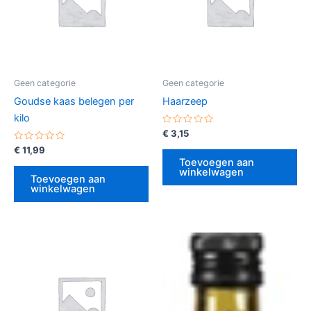
Geen categorie
Geen categorie
Goudse kaas belegen per
Haarzeep
kilo
Gewaardeerd
€
3,15
0
Gewaardeerd
uit
€
11,99
0
5
Toevoegen aan
uit
winkelwagen
5
Toevoegen aan
winkelwagen