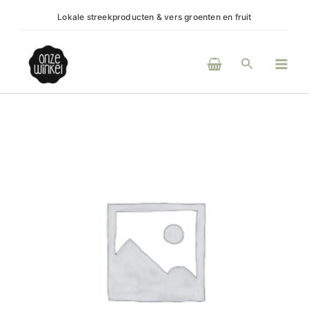
Ga
Lokale streekproducten & vers groenten en fruit
(H)eerli
naar
de
Main
inhoud
Zoeken
Men
Femapure
normaal
maandverband
aantal