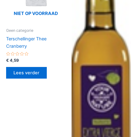
NIET OP VOORRAAD
Geen categorie
Terschellinger Thee
Cranberry
Gewaardeerd
€
4,59
0
uit
5
Lees verder