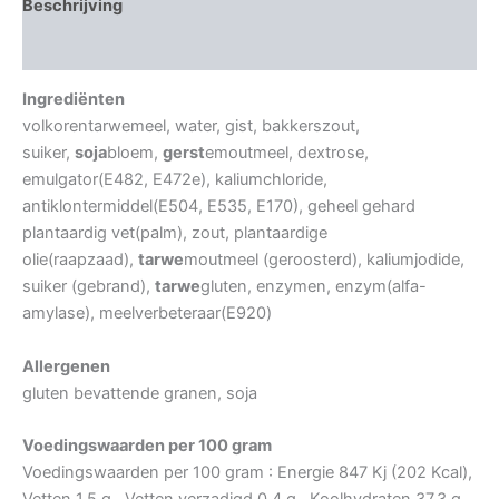
Beschrijving
Beoordelingen (0)
Ingrediënten
volkorentarwemeel, water, gist, bakkerszout,
suiker,
soja
bloem,
gerst
emoutmeel, dextrose,
emulgator(E482, E472e), kaliumchloride,
antiklontermiddel(E504, E535, E170), geheel gehard
plantaardig vet(palm), zout, plantaardige
olie(raapzaad),
tarwe
moutmeel (geroosterd), kaliumjodide,
suiker (gebrand),
tarwe
gluten, enzymen, enzym(alfa-
amylase), meelverbeteraar(E920)
Allergenen
gluten bevattende granen, soja
Voedingswaarden per 100 gram
Voedingswaarden per 100 gram : Energie 847 Kj (202 Kcal),