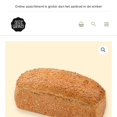
Ga
regio
Online assortiment is groter dan het aanbod in de winkel
On
naar
de
Main
inhoud
Zoeken
Men
Fijn
Volkoren
Half
aantal