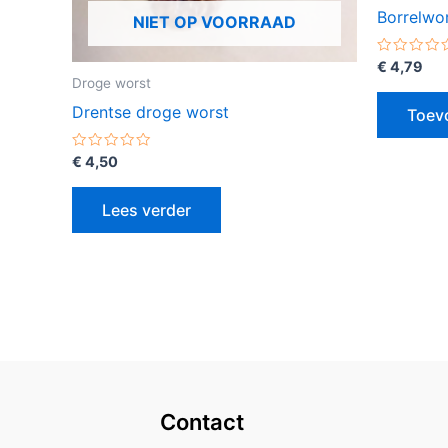
Borrelwor
NIET OP VOORRAAD
Gewaarde
€
4,79
0
Droge worst
uit
5
Drentse droge worst
Toev
Gewaardeerd
€
4,50
0
uit
5
Lees verder
Contact