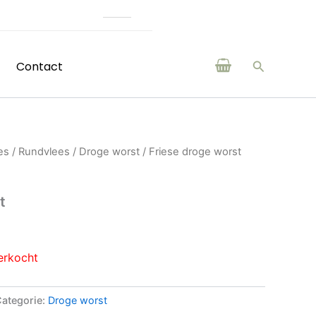
Online assortiment is g
Zoeken
Contact
es
/
Rundvlees
/
Droge worst
/ Friese droge worst
t
erkocht
ategorie:
Droge worst