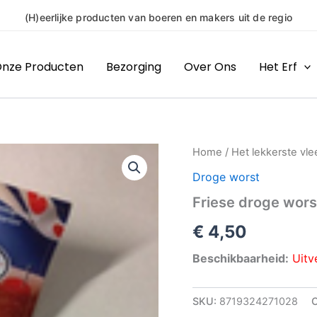
(H)eerlijke producten van boeren en makers uit de regio
nze Producten
Bezorging
Over Ons
Het Erf
Home
/
Het lekkerste vle
Droge worst
Friese droge wors
€
4,50
Beschikbaarheid:
Uitv
SKU:
8719324271028
C