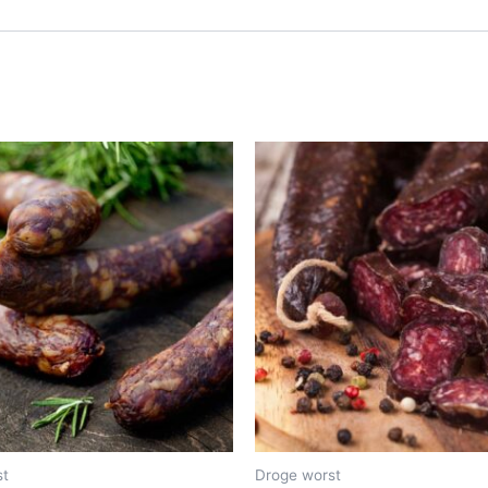
st
Droge worst