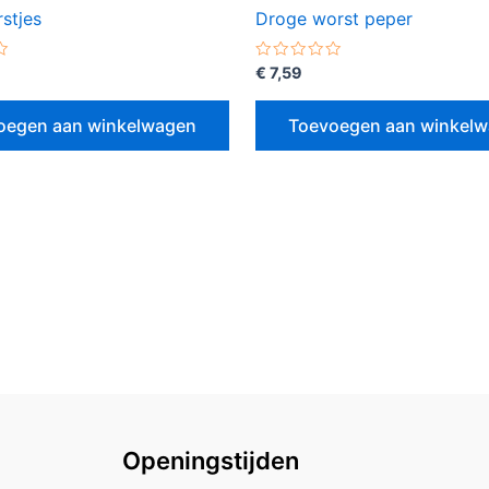
stjes
Droge worst peper
erd
Gewaardeerd
€
7,59
0
uit
5
oegen aan winkelwagen
Toevoegen aan winkel
Openingstijden