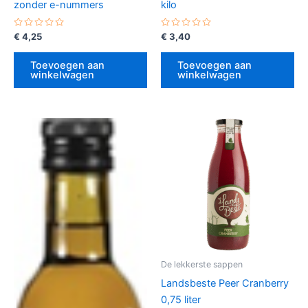
zonder e-nummers
kilo
Gewaardeerd
Gewaardeerd
€
4,25
€
3,40
0
0
uit
uit
5
5
Toevoegen aan
Toevoegen aan
winkelwagen
winkelwagen
De lekkerste sappen
Landsbeste Peer Cranberry
0,75 liter