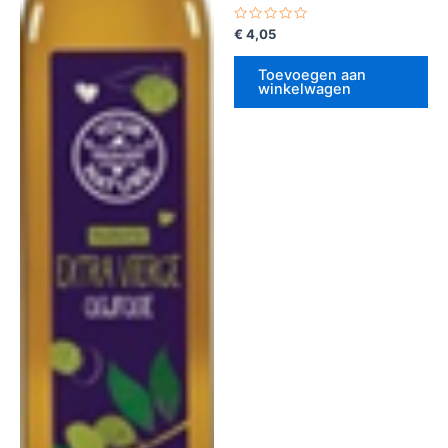
Gewaardeerd
€
4,05
0
uit
5
Toevoegen aan
winkelwagen