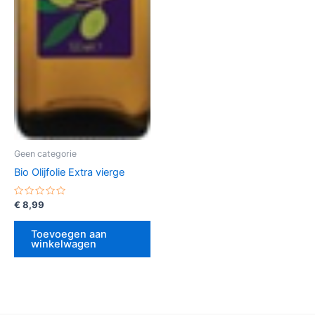
Geen categorie
Bio Olijfolie Extra vierge
Gewaardeerd
€
8,99
0
uit
5
Toevoegen aan
winkelwagen