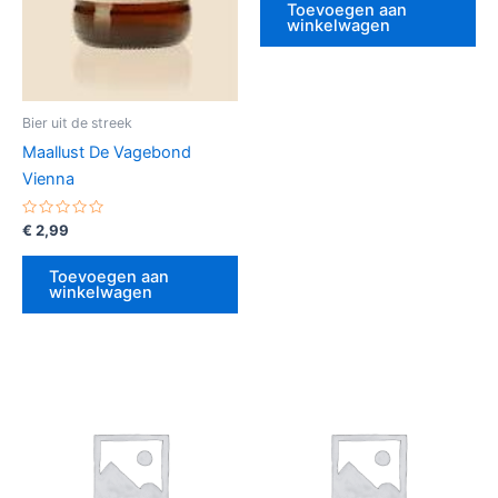
5
Toevoegen aan
winkelwagen
Bier uit de streek
Maallust De Vagebond
Vienna
Gewaardeerd
€
2,99
0
uit
5
Toevoegen aan
winkelwagen