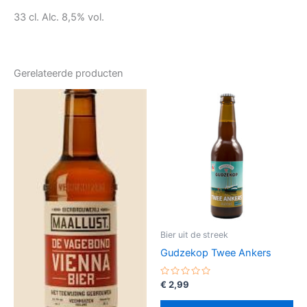
33 cl. Alc. 8,5% vol.
Gerelateerde producten
Bier uit de streek
Gudzekop Twee Ankers
Gewaardeerd
€
2,99
0
uit