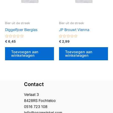
Bier uit de streek
Bier uit de streek
Diggelfjoer Bierglas
JP Brouwt Vienna
Gewaardeerd
Gewaardeerd
€
6,45
€
2,99
0
0
uit
uit
5
5
Toevoegen aan
Toevoegen aan
winkelwagen
winkelwagen
Contact
Verlaat 3
8428RS Fochteloo
0516 723 108
Info@onzewinkel.com