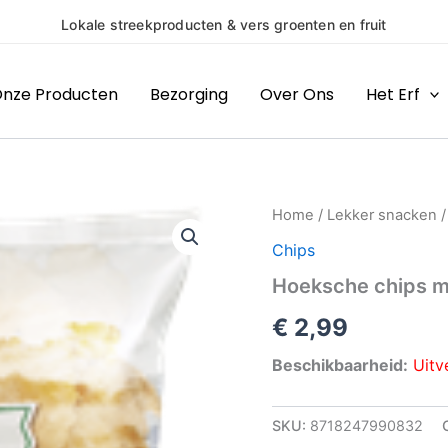
ten en fruit
(H
nze Producten
Bezorging
Over Ons
Het Erf
Home
/
Lekker snacken
Chips
Hoeksche chips m
€
2,99
Beschikbaarheid:
Uitv
SKU:
8718247990832