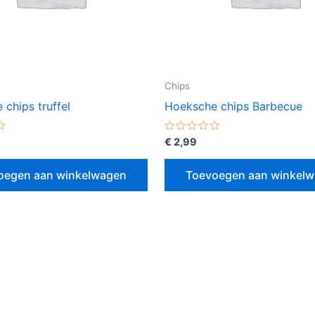
Chips
chips truffel
Hoeksche chips Barbecue
erd
Gewaardeerd
€
2,99
0
uit
5
oegen aan winkelwagen
Toevoegen aan winkel