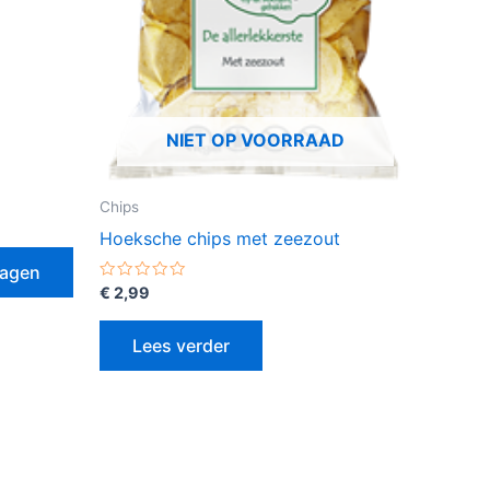
NIET OP VOORRAAD
Chips
Hoeksche chips met zeezout
wagen
Gewaardeerd
€
2,99
0
uit
5
Lees verder