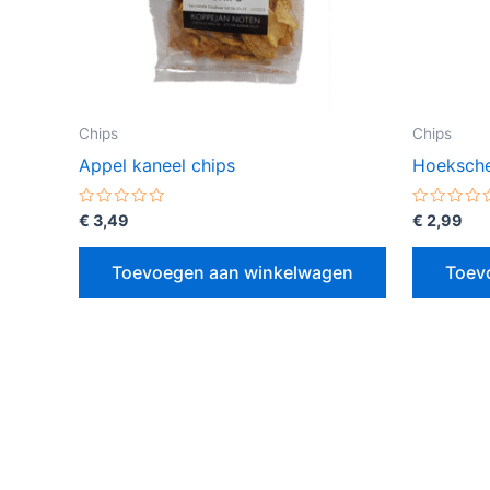
Chips
Chips
Appel kaneel chips
Hoeksche 
Gewaardeerd
Gewaarde
€
3,49
€
2,99
0
0
uit
uit
5
5
Toevoegen aan winkelwagen
Toev