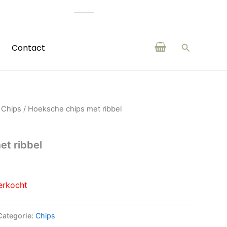
)eerlijke producten van boeren en makers uit de regio
Zoeken
Contact
/
Chips
/ Hoeksche chips met ribbel
et ribbel
erkocht
Categorie:
Chips