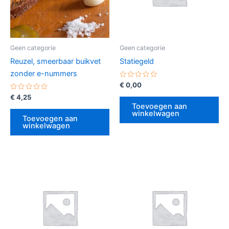
Geen categorie
Geen categorie
Reuzel, smeerbaar buikvet
Statiegeld
zonder e-nummers
Gewaardeerd
€
0,00
0
Gewaardeerd
uit
€
4,25
0
5
Toevoegen aan
uit
winkelwagen
5
Toevoegen aan
winkelwagen