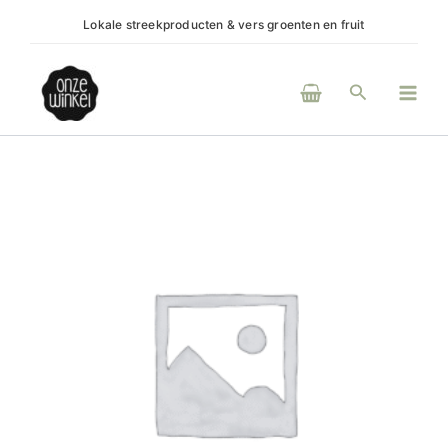
Ga
Lokale streekproducten & vers groenten en fruit
(H)eerl
naar
de
Main
inhoud
Zoeken
Men
Kaasfondue
380
ml
aantal