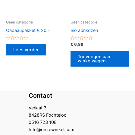
Geen categorie
Geen categorie
Cadeaupakket € 20,=
Bio abrikozen
Gewaardeerd
Gewaardeerd
€
6,89
0
0
Lees verder
uit
uit
5
5
Toevoegen aan
winkelwagen
Contact
Verlaat 3
8428RS Fochteloo
0516 723 108
Info@onzewinkel.com