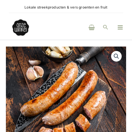
Ga
Lokale streekproducten & vers groenten en fruit
(H)e
naar
de
Main
inhoud
Zoeken
Men
Kalkoenworst
aantal