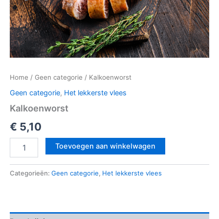
Home
/
Geen categorie
/ Kalkoenworst
Geen categorie
,
Het lekkerste vlees
Kalkoenworst
€
5,10
Toevoegen aan winkelwagen
Categorieën:
Geen categorie
,
Het lekkerste vlees