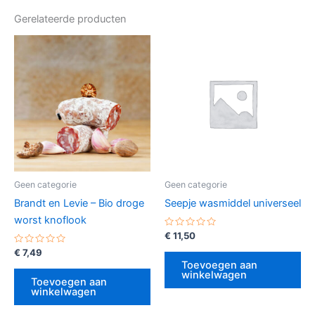
Gerelateerde producten
Geen categorie
Geen categorie
Brandt en Levie – Bio droge
Seepje wasmiddel universeel
worst knoflook
Gewaardeerd
€
11,50
0
Gewaardeerd
uit
€
7,49
0
5
Toevoegen aan
uit
winkelwagen
5
Toevoegen aan
winkelwagen