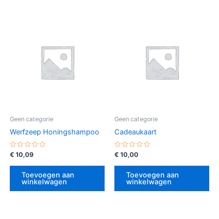
Geen categorie
Geen categorie
Werfzeep Honingshampoo
Cadeaukaart
Gewaardeerd
Gewaardeerd
€
10,09
€
10,00
0
0
uit
uit
5
5
Toevoegen aan
Toevoegen aan
winkelwagen
winkelwagen