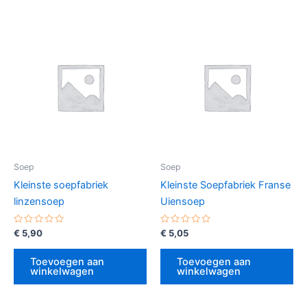
Soep
Soep
Kleinste soepfabriek
Kleinste Soepfabriek Franse
linzensoep
Uiensoep
Gewaardeerd
Gewaardeerd
€
5,90
€
5,05
0
0
uit
uit
5
5
Toevoegen aan
Toevoegen aan
winkelwagen
winkelwagen