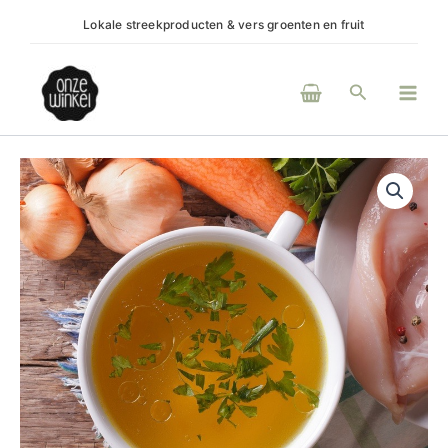
Ga
Lokale streekproducten & vers groenten en fruit
(H)eerl
naar
de
Main
inhoud
Zoeken
Men
Kippensoep
aantal