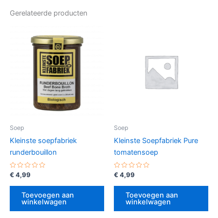
Gerelateerde producten
Soep
Soep
Kleinste soepfabriek
Kleinste Soepfabriek Pure
runderbouillon
tomatensoep
Gewaardeerd
Gewaardeerd
€
4,99
€
4,99
0
0
uit
uit
5
5
Toevoegen aan
Toevoegen aan
winkelwagen
winkelwagen