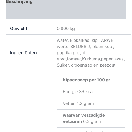
Beschrijving
Beoordelingen (0)
Gewicht
0,800 kg
water, kipkarkas, kip,TARWE,
wortel,SELDERIJ, bloemkool,
Ingrediënten
paprika,prei,ui,
erwt,tomaat,Kurkuma,peper,lavas,
Suiker, citroensap en zeezout
Kippensoep
per 100 gr
Energie 36 kcal
Vetten 1,2 gram
waarvan verzadigde
vetzuren
0,3 gram