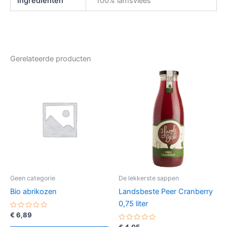
Ingrediënten
100% lamsvlees
Gerelateerde producten
Geen categorie
De lekkerste sappen
Bio abrikozen
Landsbeste Peer Cranberry
0,75 liter
Gewaardeerd
€
6,89
0
uit
Gewaardeerd