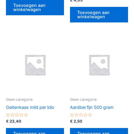
€
4,05
5
0
Toevoegen aan
uit
winkelwagen
5
Toevoegen aan
winkelwagen
Geen categorie
Geen categorie
Geitenkaas mild per kilo
Aardbei fijn 500 gram
Gewaardeerd
Gewaardeerd
€
23,40
€
2,50
0
0
uit
uit
5
5
Toevoegen aan
Toevoegen aan