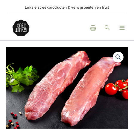
Ga
Lokale streekproducten & vers groenten en fruit
(H)e
naar
de
Main
inhoud
Zoeken
Men
Lamshaasje/lamsfilet
aantal