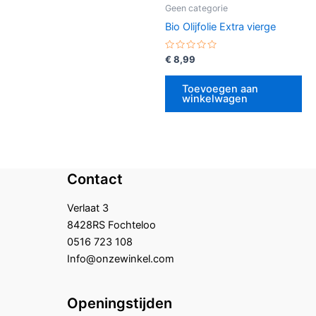
Geen categorie
Bio Olijfolie Extra vierge
Gewaardeerd
€
8,99
0
uit
5
Toevoegen aan
winkelwagen
Contact
Verlaat 3
8428RS Fochteloo
0516 723 108
Info@onzewinkel.com
Openingstijden