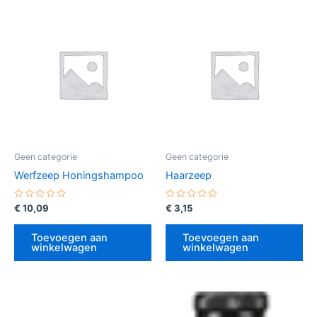
Geen categorie
Geen categorie
Werfzeep Honingshampoo
Haarzeep
Gewaardeerd
Gewaardeerd
€
10,09
€
3,15
0
0
uit
uit
5
5
Toevoegen aan
Toevoegen aan
winkelwagen
winkelwagen