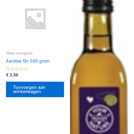
Geen categorie
Aardbei fijn 500 gram
Gewaardeerd
€
2,50
0
uit
5
Toevoegen aan
winkelwagen