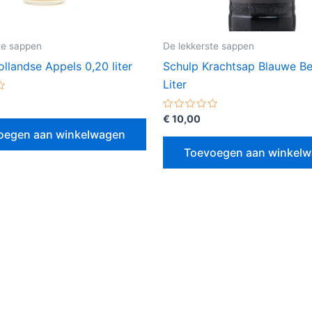
te sappen
De lekkerste sappen
llandse Appels 0,20 liter
Schulp Krachtsap Blauwe B
Liter
erd
Gewaardeerd
€
10,00
0
oegen aan winkelwagen
uit
5
Toevoegen aan winkel