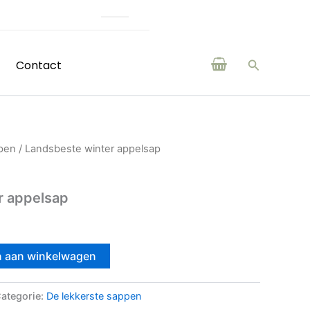
(H)eerlijke producten van boer
Zoeken
Contact
ppen
/ Landsbeste winter appelsap
r appelsap
 aan winkelwagen
ategorie:
De lekkerste sappen