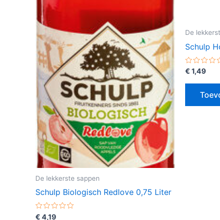
De lekkers
Schulp Ho
Gewaarde
€
1,49
0
uit
5
Toev
De lekkerste sappen
Schulp Biologisch Redlove 0,75 Liter
Gewaardeerd
€
4,19