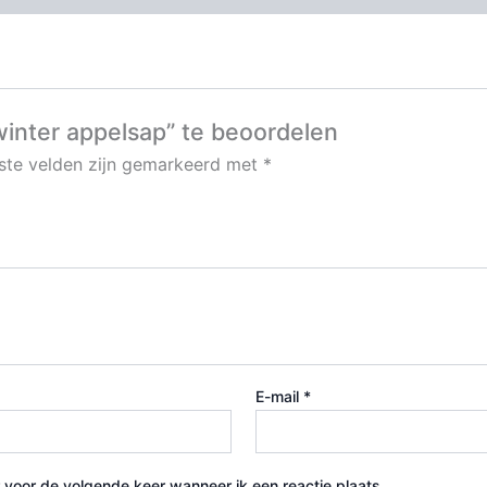
inter appelsap” te beoordelen
iste velden zijn gemarkeerd met
*
E-mail
*
 voor de volgende keer wanneer ik een reactie plaats.