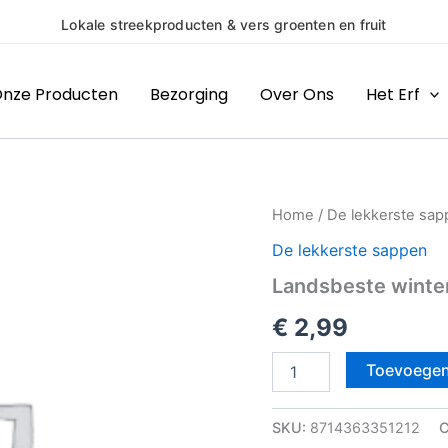
Lokale streekproducten & vers groenten en fruit
nze Producten
Bezorging
Over Ons
Het Erf
Landsbeste
Home
/
De lekkerste sa
winter
De lekkerste sappen
appelsap
aantal
Landsbeste winte
€
2,99
Toevoegen
SKU:
8714363351212
C