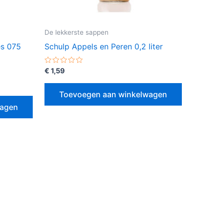
De lekkerste sappen
es 075
Schulp Appels en Peren 0,2 liter
Gewaardeerd
€
1,59
0
uit
5
Toevoegen aan winkelwagen
wagen