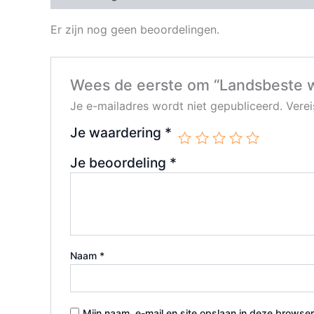
Er zijn nog geen beoordelingen.
Wees de eerste om “Landsbeste w
Je e-mailadres wordt niet gepubliceerd.
Vere
Je waardering
*
Je beoordeling
*
Naam
*
Mijn naam, e-mail en site opslaan in deze browser