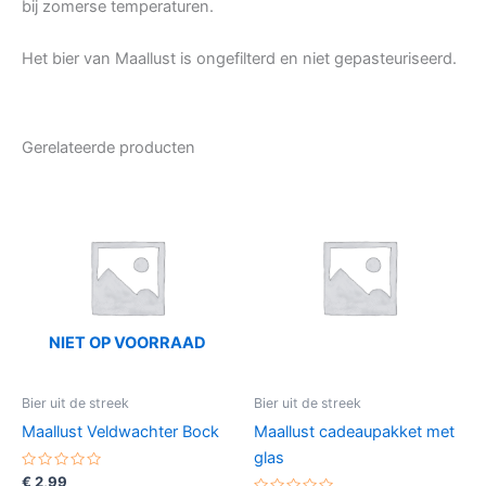
bij zomerse temperaturen.
Het bier van Maallust is ongefilterd en niet gepasteuriseerd.
Gerelateerde producten
NIET OP VOORRAAD
Bier uit de streek
Bier uit de streek
Maallust Veldwachter Bock
Maallust cadeaupakket met
glas
Gewaardeerd
€
2,99