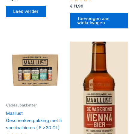
0
uit
Gewaardeerd
€
11,99
5
0
Lees verder
uit
5
Toevoegen aan
winkelwagen
Cadeaupakketten
Maallust
Geschenkverpakking met 5
speciaalbieren ( 5 x30 CL)