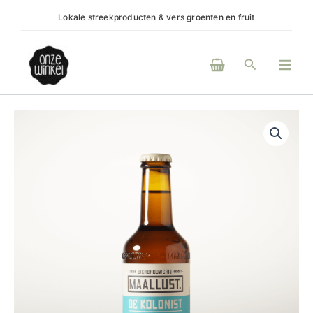
Ga
Lokale streekproducten & vers groenten en fruit
(H)e
naar
de
Main
inhoud
Zoeken
Men