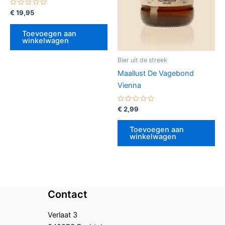
Gewaardeerd
€
19,95
0
uit
5
Toevoegen aan
winkelwagen
Bier uit de streek
Maallust De Vagebond
Vienna
Gewaardeerd
€
2,99
0
uit
5
Toevoegen aan
winkelwagen
Contact
Verlaat 3