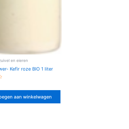
zuivel en eieren
r- Kefir roze BIO 1 liter
erd
oegen aan winkelwagen