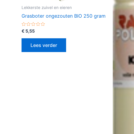
Lekkerste zuivel en eieren
Grasboter ongezouten BIO 250 gram
Gewaardeerd
€
5,55
0
uit
5
Lees verder