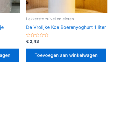
Lekkerste zuivel en eieren
je
De Vrolijke Koe Boerenyoghurt 1 liter
Gewaardeerd
€
2,43
0
uit
5
wagen
Toevoegen aan winkelwagen