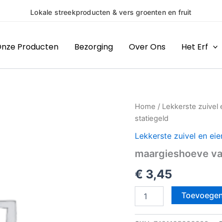
(H)eerlijke producten v
nze Producten
Bezorging
Over Ons
Het Erf
maargieshoeve
Home
/
Lekkerste zuivel 
vanille
statiegeld
vla
incl.
Lekkerste zuivel en eie
0,75
maargieshoeve vani
statiegeld
aantal
€
3,45
Toevoegen