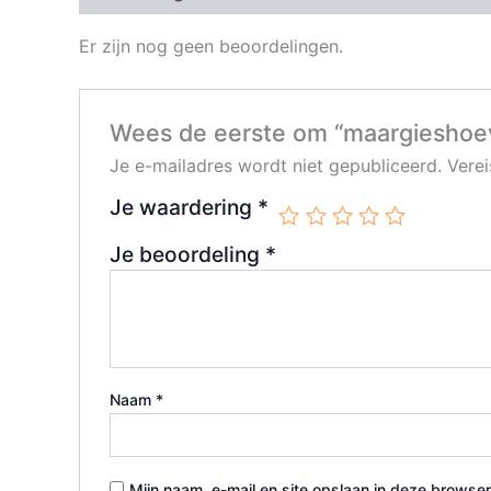
Er zijn nog geen beoordelingen.
Wees de eerste om “maargieshoeve 
Je e-mailadres wordt niet gepubliceerd.
Vere
Je waardering
*
Je beoordeling
*
Naam
*
Mijn naam, e-mail en site opslaan in deze browser