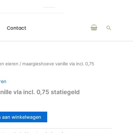
an boeren en makers uit de regio
Zoeken
Contact
en eieren
/ maargieshoeve vanille vla incl. 0,75
ren
lle vla incl. 0,75 statiegeld
 aan winkelwagen