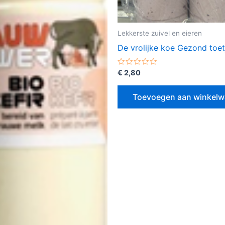
Lekkerste zuivel en eieren
De vrolijke koe Gezond toet
Gewaardeerd
€
2,80
0
uit
5
Toevoegen aan winkel