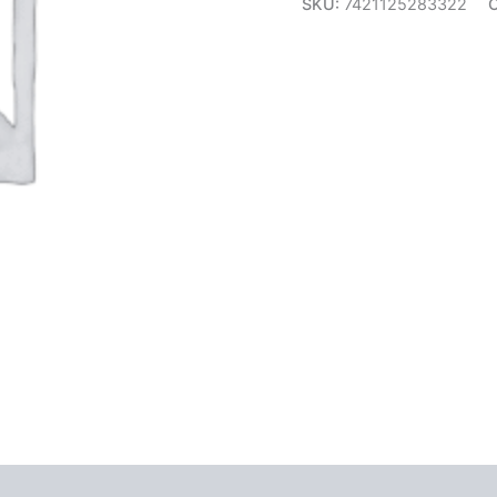
SKU:
7421125283322
C