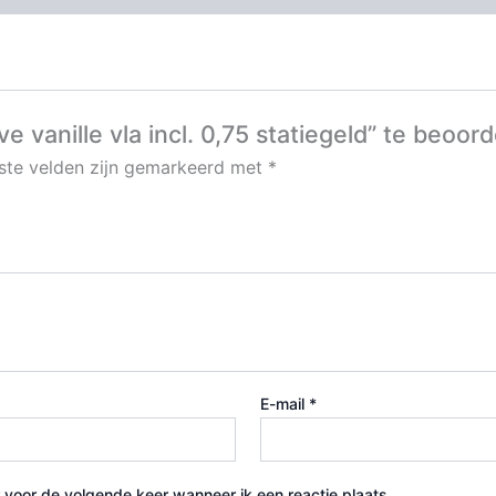
vanille vla incl. 0,75 statiegeld” te beoor
iste velden zijn gemarkeerd met
*
E-mail
*
 voor de volgende keer wanneer ik een reactie plaats.