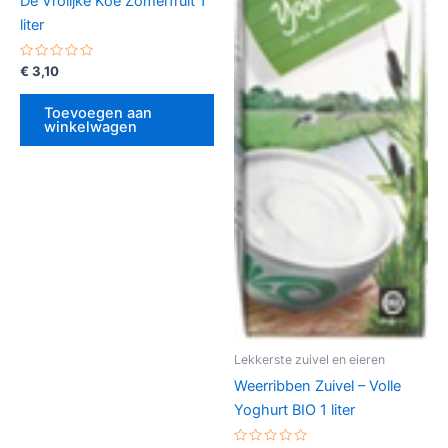
De Vrolijke Koe Zomerfruit 1
liter
Gewaardeerd
€
3,10
0
uit
5
Toevoegen aan
winkelwagen
Lekkerste zuivel en eieren
Weerribben Zuivel – Volle
Yoghurt BIO 1 liter