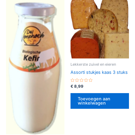
Lekkerste zuivel en eieren
Assorti stukjes kaas 3 stuks
Gewaardeerd
€
8,99
0
uit
5
Toevoegen aan
winkelwagen