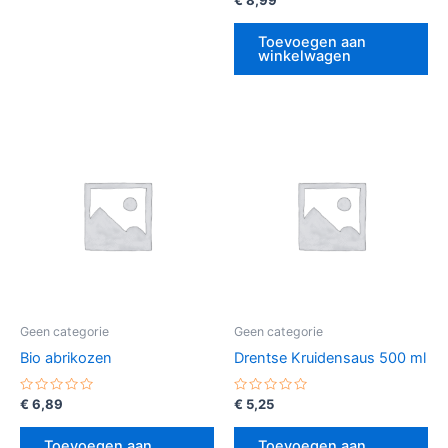
0
uit
5
Toevoegen aan
winkelwagen
Geen categorie
Geen categorie
Bio abrikozen
Drentse Kruidensaus 500 ml
Gewaardeerd
Gewaardeerd
€
6,89
€
5,25
0
0
uit
uit
5
5
Toevoegen aan
Toevoegen aan