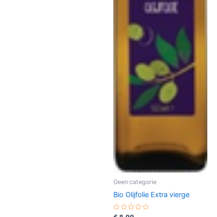
Geen categorie
Bio Olijfolie Extra vierge
Gewaardeerd
€
8,99