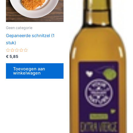
Geen categorie
Gepaneerde schnitzel (1
stuk)
Gewaardeerd
€
5,85
0
uit
5
Toevoegen aan
winkelwagen