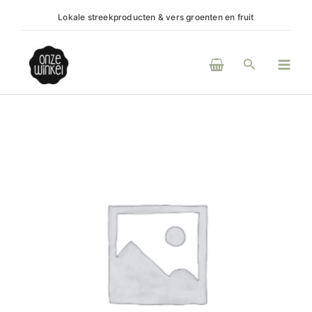
Ga
Lokale streekproducten & vers groenten en fruit
(H)eerlijke
naar
de
Main
inhoud
Zoeken
Men
moroccan
mint
tea
aantal