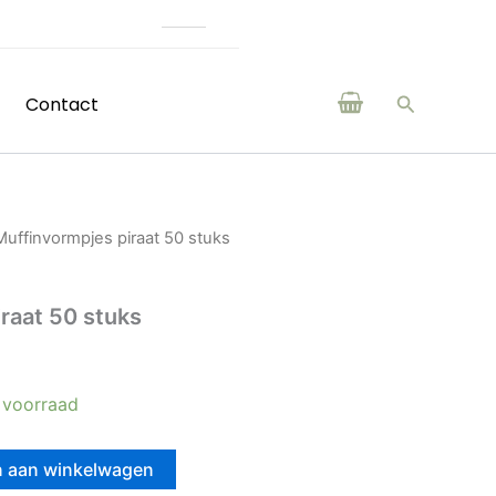
(H)eerlijke producten van boeren en ma
Zoeken
Contact
Muffinvormpjes piraat 50 stuks
raat 50 stuks
 voorraad
 aan winkelwagen