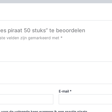
s piraat 50 stuks” te beoordelen
iste velden zijn gemarkeerd met
*
E-mail
*
 voor de volgende keer wanneer ik een reactie plaats.