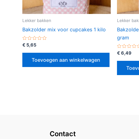
Lekker bakken
Lekker ba
Bakzolder mix voor cupcakes 1 kilo
Bakzolde
gram
Gewaardeerd
€
5,65
0
uit
Gewaarde
€
6,49
5
0
Toevoegen aan winkelwagen
uit
5
Toev
Contact