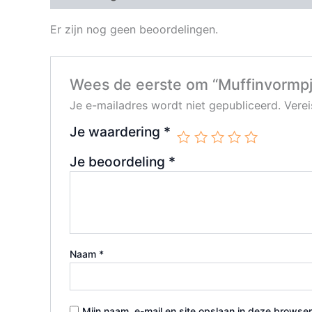
Er zijn nog geen beoordelingen.
Wees de eerste om “Muffinvormpje
Je e-mailadres wordt niet gepubliceerd.
Vere
Je waardering
*
Je beoordeling
*
Naam
*
Mijn naam, e-mail en site opslaan in deze browser