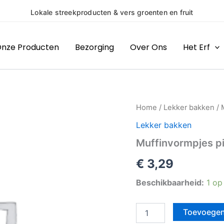
 streekproducten & vers groenten en fruit
nze Producten
Bezorging
Over Ons
Het Erf
Muffinvormpjes
Home
/
Lekker bakken
/ 
piraat
Lekker bakken
50
stuks
Muffinvormpjes pi
aantal
€
3,29
Beschikbaarheid:
1 op
Toevoegen