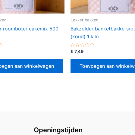
kken
Lekker bakken
r roomboter cakemix 500
Bakzolder banketbakkersr
(koud) 1 kilo
erd
Gewaardeerd
€
7,49
0
uit
5
oegen aan winkelwagen
Toevoegen aan winkel
Openingstijden