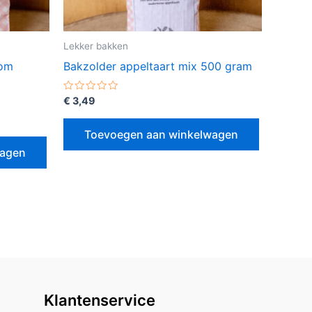
Lekker bakken
oom
Bakzolder appeltaart mix 500 gram
Gewaardeerd
€
3,49
0
uit
5
Toevoegen aan winkelwagen
wagen
Klantenservice