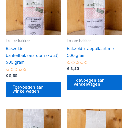
Lekker bakken
Lekker bakken
Bakzolder
Bakzolder appeltaart mix
banketbakkersroom (koud)
500 gram
500 gram
Gewaardeerd
€
3,49
0
Gewaardeerd
uit
€
5,35
0
5
Toevoegen aan
uit
winkelwagen
5
Toevoegen aan
winkelwagen