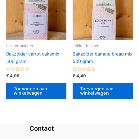
Lekker bakken
Lekker bakken
Bakzolder carrot cakemix
Bakzolder banana bread mix
500 gram
500 gram
Gewaardeerd
Gewaardeerd
€
4,99
€
4,49
0
0
uit
uit
5
5
Toevoegen aan
Toevoegen aan
winkelwagen
winkelwagen
Contact