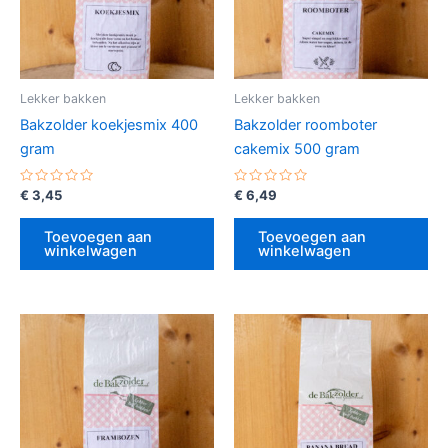
Lekker bakken
Lekker bakken
Bakzolder koekjesmix 400
Bakzolder roomboter
gram
cakemix 500 gram
Gewaardeerd
Gewaardeerd
€
3,45
€
6,49
0
0
uit
uit
5
5
Toevoegen aan
Toevoegen aan
winkelwagen
winkelwagen