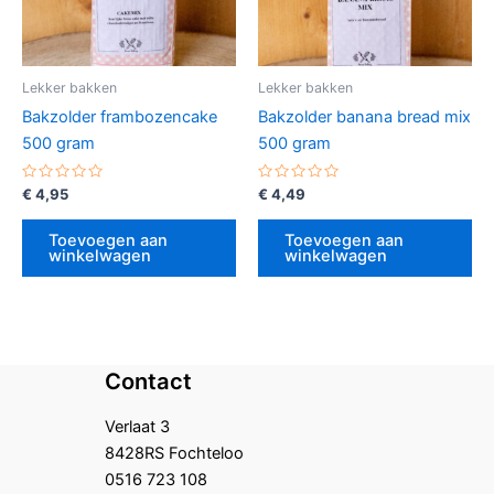
Lekker bakken
Lekker bakken
Bakzolder frambozencake
Bakzolder banana bread mix
500 gram
500 gram
Gewaardeerd
Gewaardeerd
€
4,95
€
4,49
0
0
uit
uit
5
5
Toevoegen aan
Toevoegen aan
winkelwagen
winkelwagen
Contact
Verlaat 3
8428RS Fochteloo
0516 723 108