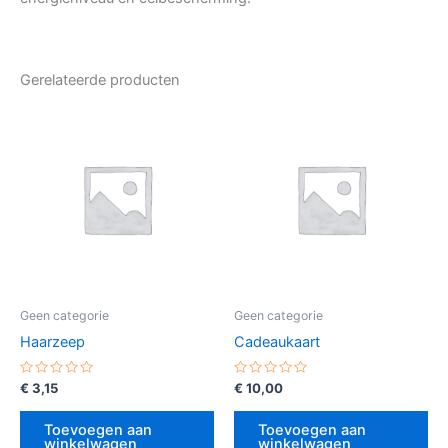
Gerelateerde producten
Geen categorie
Geen categorie
Haarzeep
Cadeaukaart
Gewaardeerd
Gewaardeerd
€
3,15
€
10,00
0
0
uit
uit
5
5
Toevoegen aan
Toevoegen aan
winkelwagen
winkelwagen