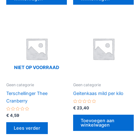
NIET OP VOORRAAD
Geen categorie
Geen categorie
Terschellinger Thee
Geitenkaas mild per kilo
Cranberry
Gewaardeerd
€
23,40
0
Gewaardeerd
uit
€
4,59
0
5
Toevoegen aan
uit
winkelwagen
5
Lees verder