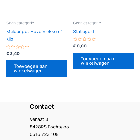
Geen categorie
Geen categorie
Mulder pot Havervlokken 1
Statiegeld
kilo
Gewaardeerd
€
0,00
0
Gewaardeerd
uit
€
3,40
0
5
Toevoegen aan
uit
winkelwagen
5
Toevoegen aan
winkelwagen
Contact
Verlaat 3
8428RS Fochteloo
0516 723 108