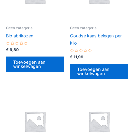
Geen categorie
Geen categorie
Bio abrikozen
Goudse kaas belegen per
kilo
Gewaardeerd
€
6,89
0
uit
Gewaardeerd
€
11,99
5
0
Toevoegen aan
uit
winkelwagen
5
Toevoegen aan
winkelwagen