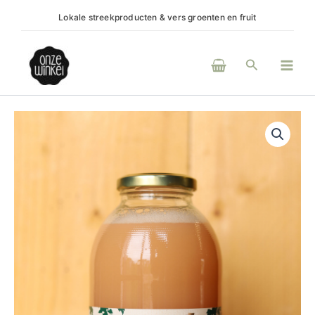
Ga
Lokale streekproducten & vers groenten en fruit
(H)eerlijke pr
naar
de
Main
inhoud
Zoeken
Men
Onze
Winkel
Appelsap
1
liter
aantal