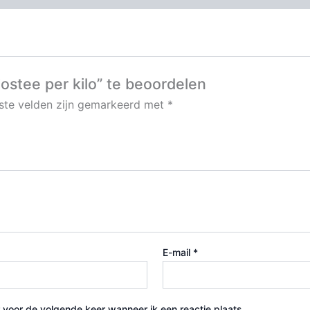
stee per kilo” te beoordelen
iste velden zijn gemarkeerd met
*
E-mail
*
 voor de volgende keer wanneer ik een reactie plaats.