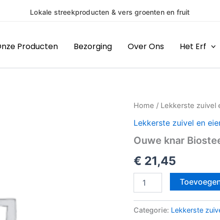
& vers groenten en fruit
nze Producten
Bezorging
Over Ons
Het Erf
Ouwe
Home
/
Lekkerste zuivel 
knar
Lekkerste zuivel en eie
Biostee
per
Ouwe knar Biostee
kilo
aantal
€
21,45
Toevoegen
Categorie:
Lekkerste zuive