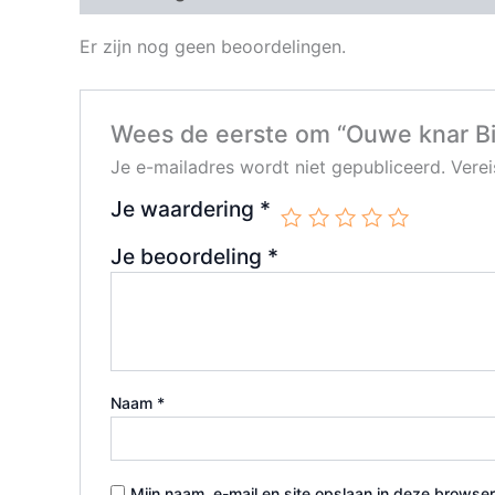
Er zijn nog geen beoordelingen.
Wees de eerste om “Ouwe knar Bio
Je e-mailadres wordt niet gepubliceerd.
Vere
Je waardering
*
Je beoordeling
*
Naam
*
Mijn naam, e-mail en site opslaan in deze browser