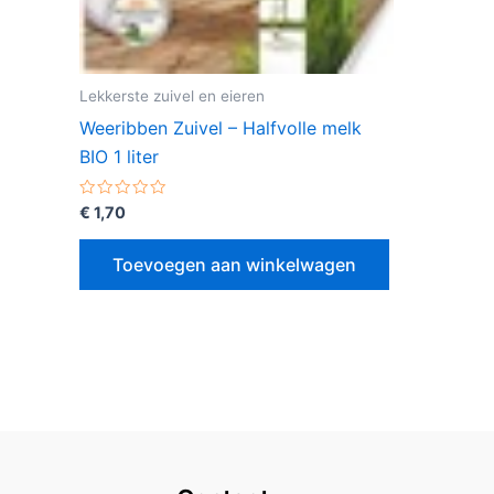
Lekkerste zuivel en eieren
Weeribben Zuivel – Halfvolle melk
BIO 1 liter
Gewaardeerd
€
1,70
0
uit
5
Toevoegen aan winkelwagen