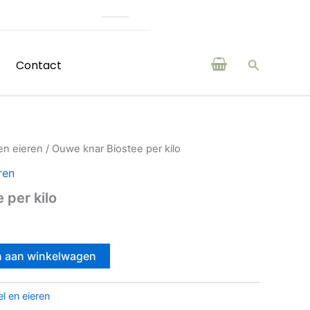
(H)eerlijke producten van boeren en makers uit de regio
Zoeken
Contact
en eieren
/ Ouwe knar Biostee per kilo
ren
 per kilo
 aan winkelwagen
l en eieren