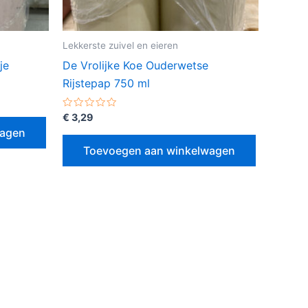
Lekkerste zuivel en eieren
je
De Vrolijke Koe Ouderwetse
Rijstepap 750 ml
Gewaardeerd
€
3,29
0
wagen
uit
5
Toevoegen aan winkelwagen