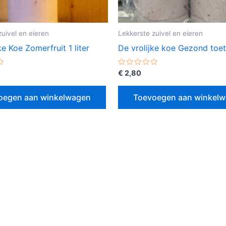
zuivel en eieren
Lekkerste zuivel en eieren
ke Koe Zomerfruit 1 liter
De vrolijke koe Gezond toet
erd
Gewaardeerd
€
2,80
0
uit
5
oegen aan winkelwagen
Toevoegen aan winkel