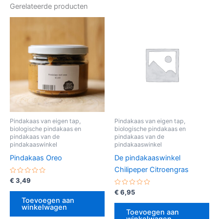
Gerelateerde producten
Pindakaas van eigen tap,
Pindakaas van eigen tap,
biologische pindakaas en
biologische pindakaas en
pindakaas van de
pindakaas van de
pindakaaswinkel
pindakaaswinkel
Pindakaas Oreo
De pindakaaswinkel
Chilipeper Citroengras
Gewaardeerd
€
3,49
0
uit
Gewaardeerd
€
6,95
5
0
Toevoegen aan
uit
winkelwagen
5
Toevoegen aan