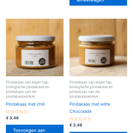
winkelwagen
Pindakaas van eigen tap,
Pindakaas van eigen tap,
biologische pindakaas en
biologische pindakaas en
pindakaas van de
pindakaas van de
pindakaaswinkel
pindakaaswinkel
Pindakaas met chili
Pindakaas met witte
Chocolade
Gewaardeerd
€
3,49
0
uit
Gewaardeerd
€
3,49
5
0
Toevoegen aan
uit