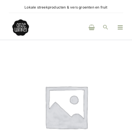
Ga
Lokale streekproducten & vers groenten en fruit
(H)e
naar
de
Main
inhoud
Zoeken
Men
Pindakaaswinkel
-
Pindaklaas
Pepernoten
aantal