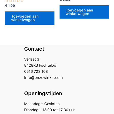
0
Gewaardeerd
uit
€
1,99
0
5
Toevoegen aan
uit
winkelwagen
5
Toevoegen aan
winkelwagen
Contact
Verlaat 3
8428RS Fochteloo
0516 723 108
Info@onzewinkel.com
Openingstijden
Maandag – Gesloten
Dinsdag – 13:00 tot 17:30 uur