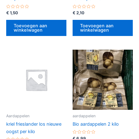
Gewaardeerd
Gewaardeerd
€
1,50
€
2,10
0
0
uit
uit
5
5
Toevoegen aan
Toevoegen aan
winkelwagen
winkelwagen
Aardappelen
aardappelen
kriel frieslander los nieuwe
Bio aardappelen 2 kilo
oogst per kilo
Gewaardeerd
€
6,99