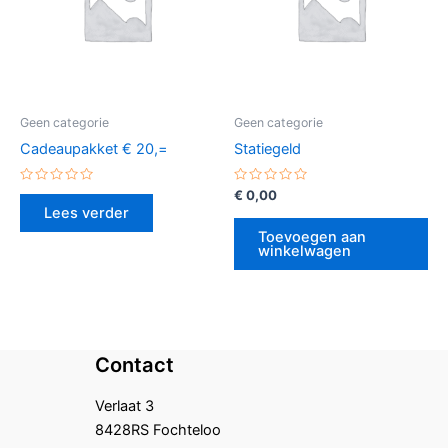
Geen categorie
Geen categorie
Cadeaupakket € 20,=
Statiegeld
Gewaardeerd
Gewaardeerd
€
0,00
0
0
Lees verder
uit
uit
5
5
Toevoegen aan
winkelwagen
Contact
Verlaat 3
8428RS Fochteloo