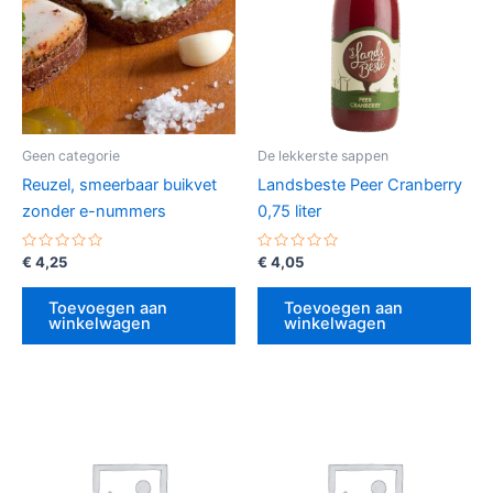
Geen categorie
De lekkerste sappen
Reuzel, smeerbaar buikvet
Landsbeste Peer Cranberry
zonder e-nummers
0,75 liter
Gewaardeerd
Gewaardeerd
€
4,25
€
4,05
0
0
uit
uit
5
5
Toevoegen aan
Toevoegen aan
winkelwagen
winkelwagen