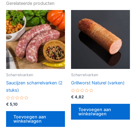
Gerelateerde producten
Scharrelvarken
Scharrelvarken
Saucijzen scharrelvarken (2
Grillworst Naturel (varken)
stuks)
Gewaardeerd
€
4,82
0
Gewaardeerd
uit
€
5,10
0
5
Toevoegen aan
uit
winkelwagen
5
Toevoegen aan
winkelwagen