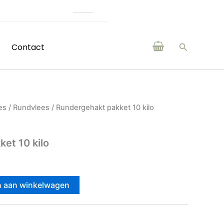
en en makers uit de regio
Zoeken
Contact
es
/
Rundvlees
/ Rundergehakt pakket 10 kilo
et 10 kilo
 aan winkelwagen