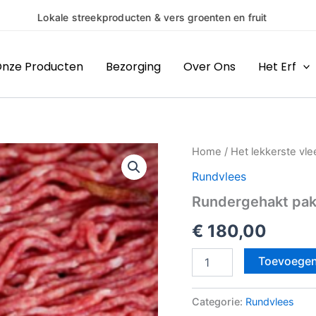
(H)eerlijke producten van boer
nze Producten
Bezorging
Over Ons
Het Erf
Rundergehakt
Home
/
Het lekkerste vle
pakket
Rundvlees
10
kilo
Rundergehakt pakk
aantal
€
180,00
Toevoegen
Categorie:
Rundvlees