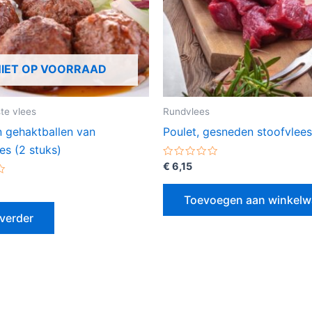
NIET OP VOORRAAD
ste vlees
Rundvlees
 gehaktballen van
Poulet, gesneden stoofvlees
es (2 stuks)
Gewaardeerd
€
6,15
0
erd
uit
5
Toevoegen aan winkel
verder