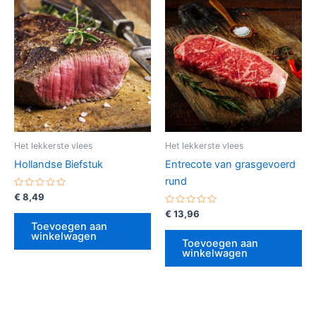
Het lekkerste vlees
Het lekkerste vlees
Hollandse Biefstuk
Entrecote van grasgevoerd
rund
Gewaardeerd
€
8,49
0
uit
Gewaardeerd
€
13,96
5
0
Toevoegen aan
uit
winkelwagen
5
Toevoegen aan
winkelwagen