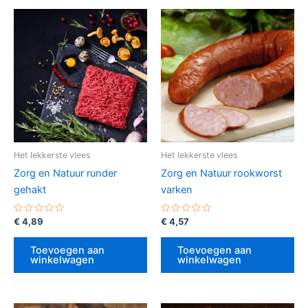
Het lekkerste vlees
Het lekkerste vlees
Zorg en Natuur runder
Zorg en Natuur rookworst
gehakt
varken
Gewaardeerd
Gewaardeerd
€
4,89
€
4,57
0
0
uit
uit
5
5
Toevoegen aan
Toevoegen aan
winkelwagen
winkelwagen