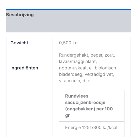
Beschrijving
Beoordelingen (0)
Gewicht
0,500 kg
Rundergehakt, peper, zout,
lavas/maggi plant,
Ingrediënten
nootmuskaat, ei, biologisch
bladerdeeg, verzadigd vet,
vitamine a, d, e
Rundvlees
sacucijzenbroodje
(ongebakken)
per 100
gr
Energie 1251/300 kJ/kcal