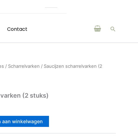
(H)eerlijke producten van boeren en makers uit de regio
Zoeken
Contact
es
/
Scharrelvarken
/ Saucijzen scharrelvarken (2
lvarken (2 stuks)
 aan winkelwagen