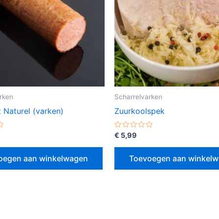
rken
Scharrelvarken
t Naturel (varken)
Zuurkoolspek
erd
Gewaardeerd
€
5,99
0
uit
5
oegen aan winkelwagen
Toevoegen aan winkel