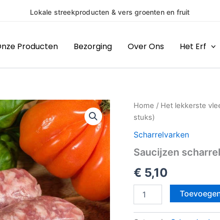
rs groenten en fruit
nze Producten
Bezorging
Over Ons
Het Erf
Saucijzen
Home
/
Het lekkerste vle
scharrelvarken
stuks)
(2
stuks)
Scharrelvarken
aantal
Saucijzen scharre
€
5,10
Toevoegen