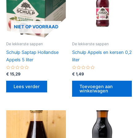
NIET OP VOORRAAD
De lekkerste sappen
De lekkerste sappen
Schulp Saptap Hollandse
Schulp Appels en kersen 0,2
Appels 5 liter
liter
Gewaardeerd
Gewaardeerd
€
15,29
€
1,49
0
0
uit
uit
5
5
Lees verder
Toevoegen aan
winkelwagen