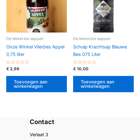
De lekkerste sappen
De lekkerste sappen
Onze Winkel Vlierbes Appel
Schulp Krachtsap Blauwe
0,75 liter
Bes 075 Liter
Gewaardeerd
Gewaardeerd
€
2,99
€
10,00
0
0
uit
uit
5
5
Toevoegen aan
Toevoegen aan
winkelwagen
winkelwagen
Contact
Verlaat 3