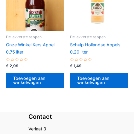
De lekkerste sappen
De lekkerste sappen
Onze Winkel Kers Appel
Schulp Hollandse Appels
0,75 liter
0,20 liter
Gewaardeerd
Gewaardeerd
€
2,99
€
1,49
0
0
uit
uit
5
5
Toevoegen aan
Toevoegen aan
winkelwagen
winkelwagen
Contact
Verlaat 3