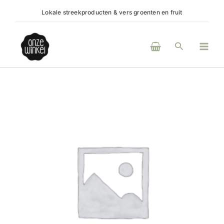
Ga
Lokale streekproducten & vers groenten en fruit
(H)e
naar
de
Main
inhoud
Zoeken
Men
Schulp
Bio
Appels
aantal