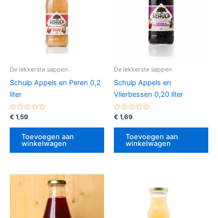
De lekkerste sappen
De lekkerste sappen
Schulp Appels en Peren 0,2
Schulp Appels en
liter
Vlierbessen 0,20 liter
Gewaardeerd
Gewaardeerd
€
1,59
€
1,69
0
0
uit
uit
5
5
Toevoegen aan
Toevoegen aan
winkelwagen
winkelwagen