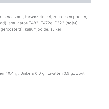
mineraalzout,
tarwe
zetmeel, zuurdesempoeder,
aad), emulgator(E482, E472e, E322 (
soja
)),
geroosterd), kaliumjodide, suiker
 40.4 g., Suikers 0.6 g., Eiwitten 6.9 g., Zout