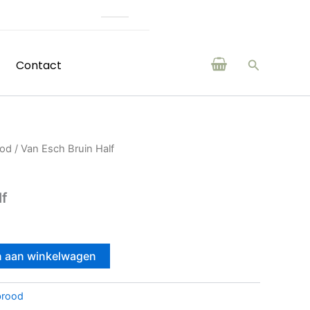
(H)eerlijke producten van b
Zoeken
Contact
ood
/ Van Esch Bruin Half
lf
 aan winkelwagen
brood