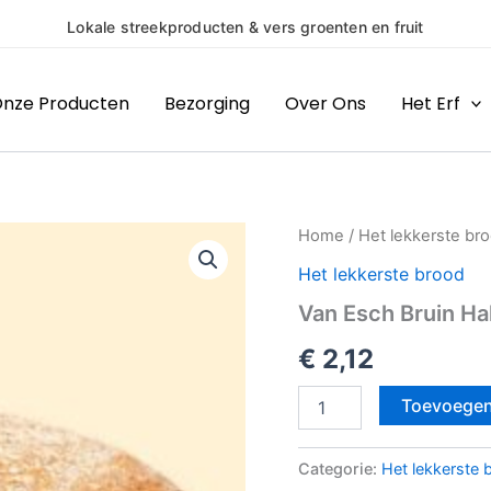
Lokale streekproducten & vers groenten en fruit
nze Producten
Bezorging
Over Ons
Het Erf
Van
Home
/
Het lekkerste br
Esch
Het lekkerste brood
Bruin
Half
Van Esch Bruin Ha
aantal
€
2,12
Toevoegen
Categorie:
Het lekkerste 