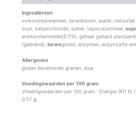
Ingrediënten
volkorentarwemeel, tarwebloem, water, natuurlijk
zout, kaliumchloride, suiker, tapiocazetmeel,
soja
antiklontermiddel(E170), geheel gehard plantaar
(gebrand),
tarwe
gluten, enzymen, enzym(alfa-am
Allergenen
gluten bevattende granen, soja
Voedingswaarden per 100 gram
Voedingswaarden per 100 gram : Energie 901 Kj (215
0.57 g.