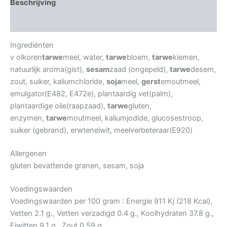
Beschrijving
Beoordelingen (0)
Ingrediënten
v olkoren
tarwe
meel, water,
tarwe
bloem,
tarwe
kiemen,
natuurlijk aroma(gist),
sesam
zaad (ongepeld),
tarwe
desem,
zout, suiker, kaliumchloride,
soja
meel,
gerst
emoutmeel,
emulgator(E482, E472e), plantaardig vet(palm),
plantaardige olie(raapzaad),
tarwe
gluten,
enzymen,
tarwe
moutmeel, kaliumjodide, glucosestroop,
suiker (gebrand), erwteneiwit, meelverbeteraar(E920)
Allergenen
gluten bevattende granen, sesam, soja
Voedingswaarden
Voedingswaarden per 100 gram : Energie 911 Kj (218 Kcal),
Vetten 2.1 g., Vetten verzadigd 0.4 g., Koolhydraten 37.8 g.,
Eiwitten 9.1 g., Zout 0.59 g.