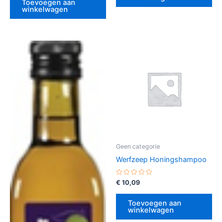
Toevoegen aan
winkelwagen
Geen categorie
Werfzeep Honingshampoo
Gewaardeerd
€
10,09
0
uit
5
Toevoegen aan
winkelwagen