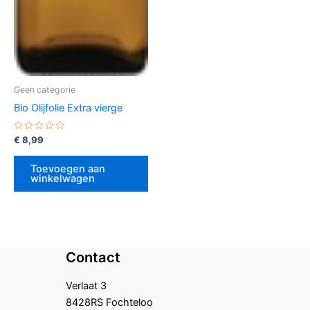
Geen categorie
Bio Olijfolie Extra vierge
Gewaardeerd
€
8,99
0
uit
5
Toevoegen aan
winkelwagen
Contact
Verlaat 3
8428RS Fochteloo