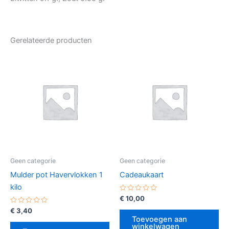
Gerelateerde producten
Geen categorie
Geen categorie
Mulder pot Havervlokken 1
Cadeaukaart
kilo
Gewaardeerd
€
10,00
0
Gewaardeerd
uit
€
3,40
0
5
Toevoegen aan
uit
winkelwagen
5