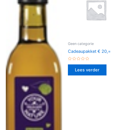
Geen categorie
Cadeaupakket € 20,=
Gewaardeerd
0
Lees verder
uit
5