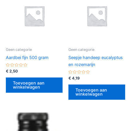
Geen categorie
Geen categorie
Aardbei fijn 500 gram
Seepje handeep eucalyptus
en rozemarijn
Gewaardeerd
€
2,50
0
uit
Gewaardeerd
€
4,19
5
0
Toevoegen aan
uit
winkelwagen
5
Toevoegen aan
winkelwagen