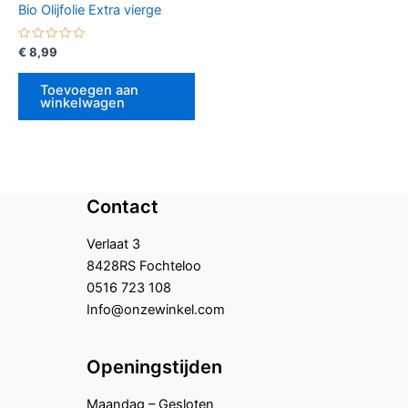
Bio Olijfolie Extra vierge
Gewaardeerd
€
8,99
0
uit
5
Toevoegen aan
winkelwagen
Contact
Verlaat 3
8428RS Fochteloo
0516 723 108
Info@onzewinkel.com
Openingstijden
Maandag – Gesloten