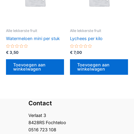
Alle lekkerste fruit
Alle lekkerste fruit
Watermeloen mini per stuk
Lychees per kilo
Gewaardeerd
Gewaardeerd
€
3,50
€
7,00
0
0
uit
uit
5
5
Toevoegen aan
Toevoegen aan
winkelwagen
winkelwagen
Contact
Verlaat 3
8428RS Fochteloo
0516 723 108