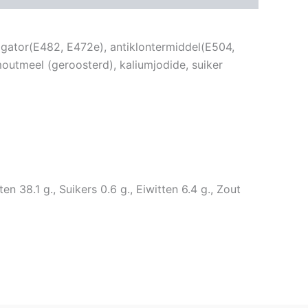
gator(E482, E472e), antiklontermiddel(E504,
outmeel (geroosterd), kaliumjodide, suiker
 38.1 g., Suikers 0.6 g., Eiwitten 6.4 g., Zout