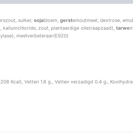
erszout, suiker,
soja
bloem,
gerst
emoutmeel, dextrose, emul
 kaliumchloride, zout, plantaardige olie(raapzaad),
tarwe
m
ylase), meelverbeteraar(E920)
 Kcal), Vetten 1.6 g., Vetten verzadigd 0.4 g., Koolhydraten