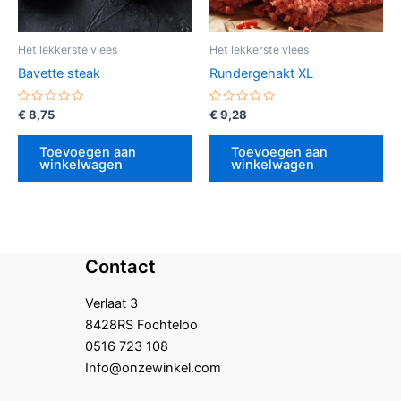
Het lekkerste vlees
Het lekkerste vlees
Bavette steak
Rundergehakt XL
Gewaardeerd
Gewaardeerd
€
8,75
€
9,28
0
0
uit
uit
5
5
Toevoegen aan
Toevoegen aan
winkelwagen
winkelwagen
Contact
Verlaat 3
8428RS Fochteloo
0516 723 108
Info@onzewinkel.com