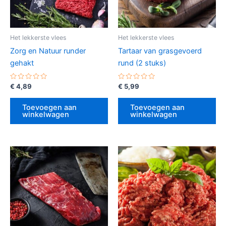
Het lekkerste vlees
Het lekkerste vlees
Zorg en Natuur runder
Tartaar van grasgevoerd
gehakt
rund (2 stuks)
Gewaardeerd
Gewaardeerd
€
4,89
€
5,99
0
0
uit
uit
5
5
Toevoegen aan
Toevoegen aan
winkelwagen
winkelwagen