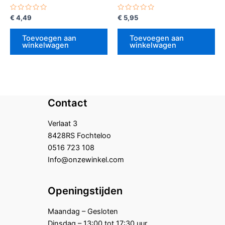
Gewaardeerd
Gewaardeerd
€
4,49
€
5,95
0
0
uit
uit
5
5
Toevoegen aan
Toevoegen aan
winkelwagen
winkelwagen
Contact
Verlaat 3
8428RS Fochteloo
0516 723 108
Info@onzewinkel.com
Openingstijden
Maandag – Gesloten
Dinsdag – 13:00 tot 17:30 uur