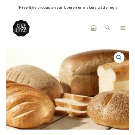
Ga
t
(H)eerlijke producten van boeren en makers uit de regio
Onli
naar
de
Main
inhoud
Zoeken
Men
Witbrood
glutenvrij
aantal