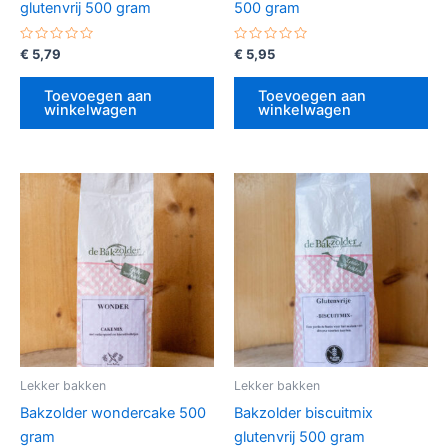
glutenvrij 500 gram
500 gram
Gewaardeerd
Gewaardeerd
€
5,79
€
5,95
0
0
uit
uit
5
5
Toevoegen aan
Toevoegen aan
winkelwagen
winkelwagen
Lekker bakken
Lekker bakken
Bakzolder wondercake 500
Bakzolder biscuitmix
gram
glutenvrij 500 gram