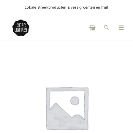
Ga
Lokale streekproducten & vers groenten en fruit
(H)e
naar
de
Main
inhoud
Zoeken
Men
Zomer
honing
aantal