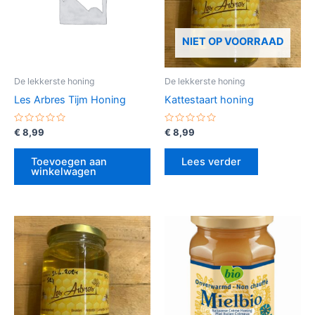
NIET OP VOORRAAD
De lekkerste honing
De lekkerste honing
Les Arbres Tijm Honing
Kattestaart honing
Gewaardeerd
Gewaardeerd
€
8,99
€
8,99
0
0
uit
uit
5
5
Toevoegen aan
Lees verder
winkelwagen