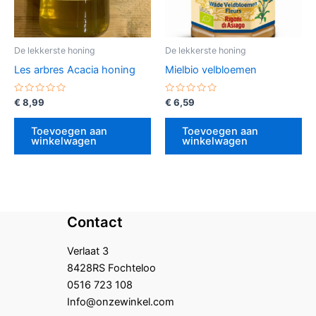
De lekkerste honing
De lekkerste honing
Les arbres Acacia honing
Mielbio velbloemen
Gewaardeerd
Gewaardeerd
€
8,99
€
6,59
0
0
uit
uit
5
5
Toevoegen aan
Toevoegen aan
winkelwagen
winkelwagen
Contact
Verlaat 3
8428RS Fochteloo
0516 723 108
Info@onzewinkel.com