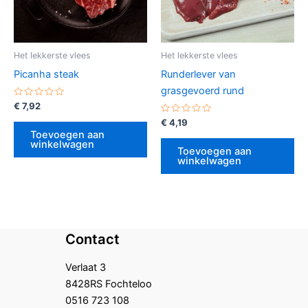
Het lekkerste vlees
Het lekkerste vlees
Picanha steak
Runderlever van
grasgevoerd rund
Gewaardeerd
€
7,92
0
uit
Gewaardeerd
€
4,19
5
0
Toevoegen aan
uit
winkelwagen
5
Toevoegen aan
winkelwagen
Contact
Verlaat 3
8428RS Fochteloo
0516 723 108