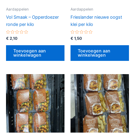
Aardappelen
Aardappelen
Vol Smaak – Opperdoezer
Frieslander nieuwe oogst
ronde per kilo
klei per kilo
Gewaardeerd
Gewaardeerd
€
2,10
€
1,50
0
0
uit
uit
5
5
Toevoegen aan
Toevoegen aan
winkelwagen
winkelwagen