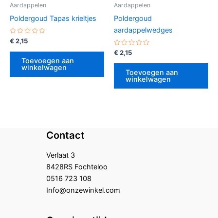
Aardappelen
Aardappelen
Poldergoud Tapas krieltjes
Poldergoud
aardappelwedges
Gewaardeerd
€
2,15
0
uit
Gewaardeerd
€
2,15
5
0
Toevoegen aan
uit
winkelwagen
5
Toevoegen aan
winkelwagen
Contact
Verlaat 3
8428RS Fochteloo
0516 723 108
Info@onzewinkel.com