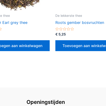
te thee
De lekkerste thee
 Earl grey thee
Roots gember bosvruchten
erd
Gewaardeerd
€
5,25
0
uit
5
oegen aan winkelwagen
Toevoegen aan winkel
Openingstijden