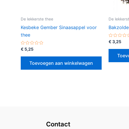
De lekkerste thee
De lekkers
Kesbeke Gember Sinaasappel voor
Bakzolder
thee
Gewaarde
€
3,25
0
Gewaardeerd
uit
€
5,25
0
5
Toev
uit
5
Toevoegen aan winkelwagen
Contact