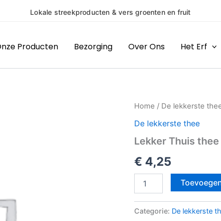
ducten & vers groenten en fruit
nze Producten
Bezorging
Over Ons
Het Erf
Lekker
Home
/
De lekkerste the
Thuis
De lekkerste thee
thee
aantal
Lekker Thuis thee
€
4,25
Toevoegen
Categorie:
De lekkerste t