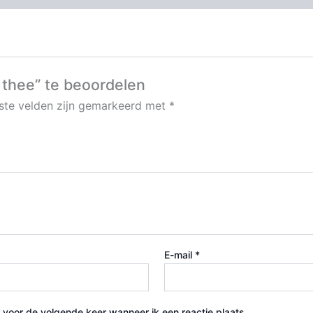
 thee” te beoordelen
iste velden zijn gemarkeerd met
*
E-mail
*
 voor de volgende keer wanneer ik een reactie plaats.