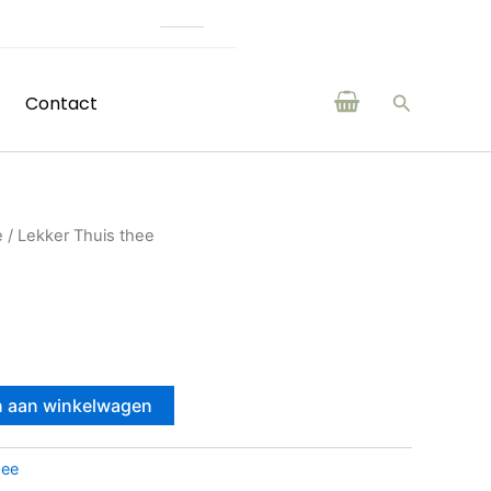
(H)eerlijke producten van boeren en makers uit d
Zoeken
Contact
e
/ Lekker Thuis thee
 aan winkelwagen
hee