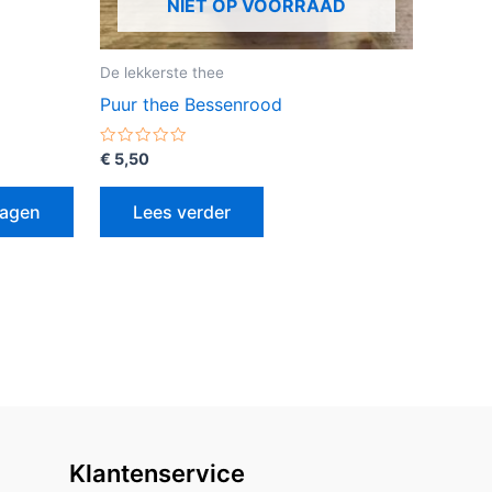
NIET OP VOORRAAD
De lekkerste thee
Puur thee Bessenrood
Gewaardeerd
€
5,50
0
uit
5
wagen
Lees verder
Klantenservice