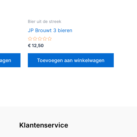
Bier uit de streek
JP Brouwt 3 bieren
Gewaardeerd
€
12,50
0
uit
5
wagen
Toevoegen aan winkelwagen
Klantenservice