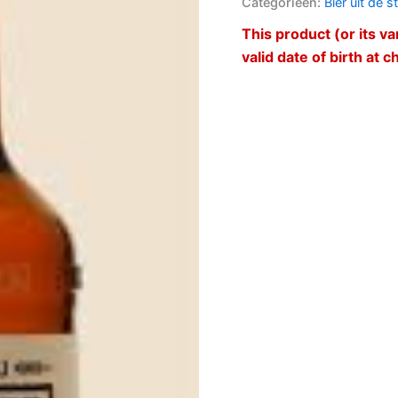
Categorieën:
Bier uit de s
This product (or its va
valid date of birth at 