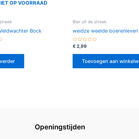
NIET OP VOORRAAD
 streek
Bier uit de streek
 Veldwachter Bock
weidze weelde boerenleven
erd
Gewaardeerd
€
2,99
0
uit
5
verder
Toevoegen aan winkel
Openingstijden