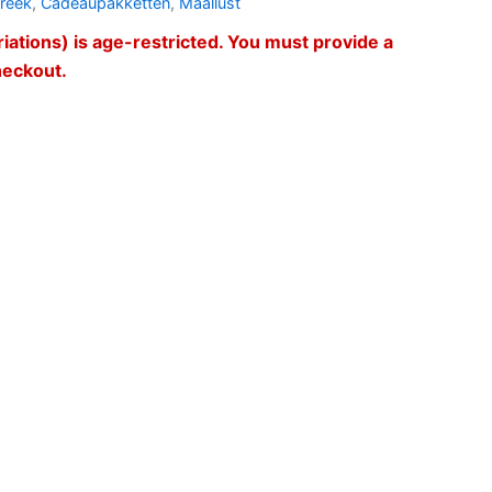
treek
,
Cadeaupakketten
,
Maallust
riations) is age-restricted. You must provide a
checkout.