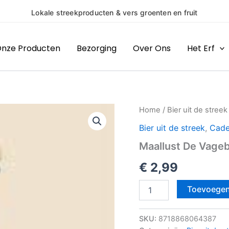
& vers groenten en fruit
nze Producten
Bezorging
Over Ons
Het Erf
Maallust
Home
/
Bier uit de streek
De
Bier uit de streek
,
Cade
Vagebond
Vienna
Maallust De Vage
aantal
€
2,99
Toevoegen
SKU:
8718868064387