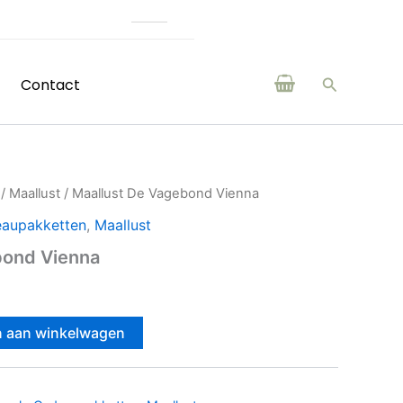
(H)eerlijke producten van boeren en makers uit de regio
Zoeken
Contact
/
Maallust
/ Maallust De Vagebond Vienna
aupakketten
,
Maallust
bond Vienna
 aan winkelwagen