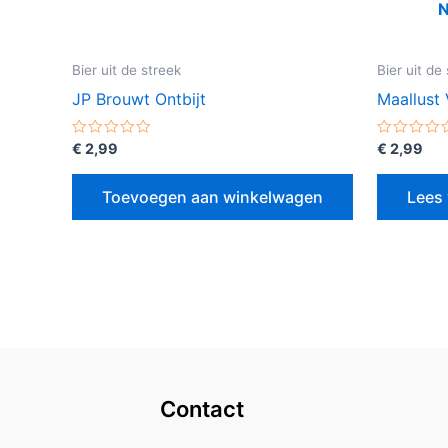
Bier uit de streek
Bier uit de
JP Brouwt Ontbijt
Maallust
Gewaardeerd
Gewaarde
€
2,99
€
2,99
0
0
uit
uit
5
5
Toevoegen aan winkelwagen
Lees 
Contact