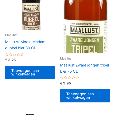
Maallust
Maallust Mooie Madam
dubbel bier 30 CL
Maallust
Gewaardeerd
€
3,25
0
Maallust Zware jongen tripel
uit
5
Toevoegen aan
bier 75 CL
winkelwagen
Gewaardeerd
€
9,95
0
uit
5
Toevoegen aan
winkelwagen