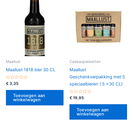
Maallust
Cadeaupakketten
Maallust 1818 bier 30 CL
Maallust
Geschenkverpakking met 5
Gewaardeerd
€
3,35
speciaalbieren ( 5 x30 CL)
0
uit
5
Toevoegen aan
Gewaardeerd
€
19,95
winkelwagen
0
uit
5
Toevoegen aan
winkelwagen