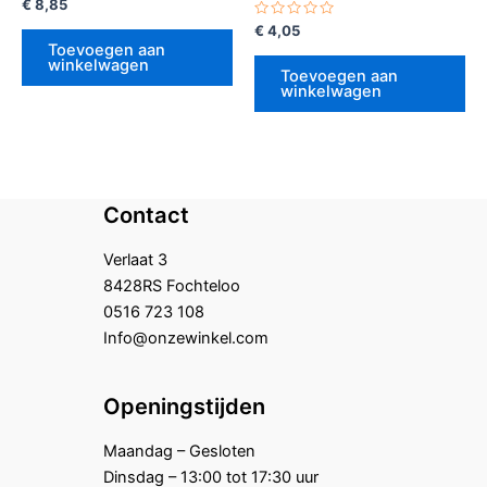
Gewaardeerd
€
8,85
0
uit
Gewaardeerd
€
4,05
5
0
Toevoegen aan
uit
winkelwagen
5
Toevoegen aan
winkelwagen
Contact
Verlaat 3
8428RS Fochteloo
0516 723 108
Info@onzewinkel.com
Openingstijden
Maandag – Gesloten
Dinsdag – 13:00 tot 17:30 uur