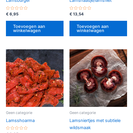
Lamsburger
Lamshaasje/lamsfilet
Gewaardeerd
Gewaardeerd
€
6,95
€
13,54
0
0
uit
uit
5
5
Toevoegen aan
Toevoegen aan
winkelwagen
winkelwagen
Geen categorie
Geen categorie
Lamsshoarma
Lamsniertjes met subtiele
wildsmaak