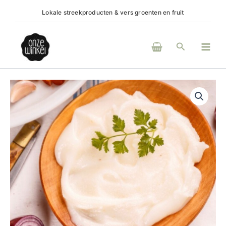
Ga
Lokale streekproducten & vers groenten en fruit
(H)ee
naar
de
Main
inhoud
Zoeken
Men
Schapenvet,
zuiver
niervet
aantal